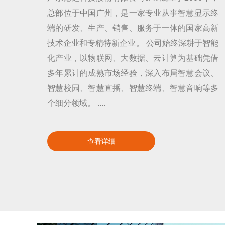
总部位于中国广州，是一家专业从事智慧显示终
端的研发、生产、销售、服务于一体的国家高新
技术企业和专精特新企业。 公司始终深耕于智能
化产业，以物联网、大数据、云计算为基础凭借
多年累计的成熟市场经验，深入布局智慧会议、
智慧校园、智慧直播、智慧终端、智慧音响等多
个细分领域。 ....
查看详细