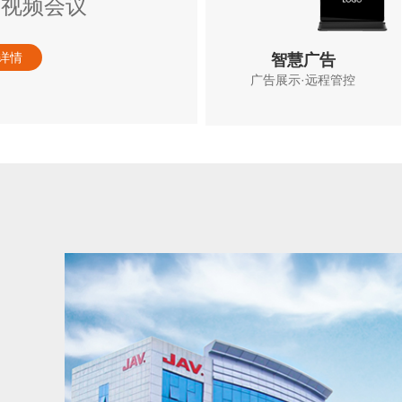
·视频会议
详情
智慧广告
广告展示·远程管控