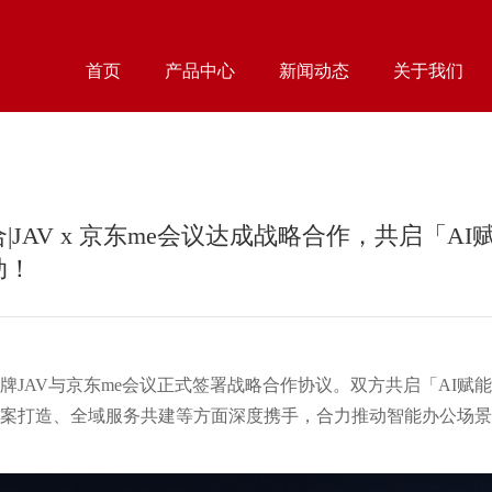
首页
产品中心
新闻动态
关于我们
|JAV x 京东me会议达成战略合作，共启「A
动！
牌JAV与
京东me会议
正式签署战略合作协议。
双方共启「AI赋
案打造、全域服务共建等方面深度携手，合力推动智能办公场景