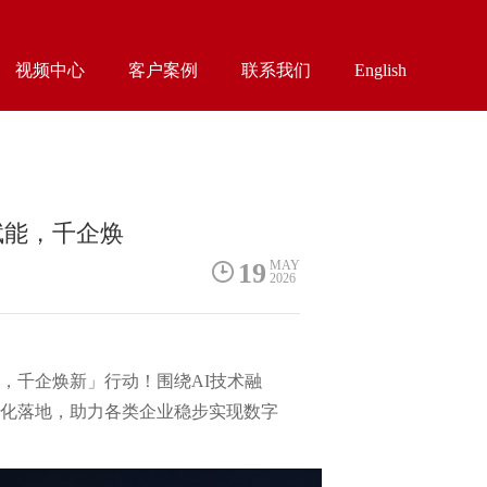
视频中心
客户案例
联系我们
English
I赋能，千企焕
19
MAY
2026
能，千企焕新」行动！
围绕AI技术融
化落地，助力各类企业稳步实现数字